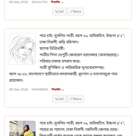
08 May 2026 ·
SM422754
·
বিস্তারিত →
📞 Call
🔗 Share
পাত্র চাই। মুসলিম পাত্রী, বয়স ২৬, অবিবাহিত, উচ্চতা ৫'১",
ঢাকা নিবাসী, বাড়ি বরিশাল।
স্নাতক ডিগ্রিধারী।
পাত্রীর পিতা ডেপুটি জেনারেল ম্যানেজার (অবসরপ্রাপ্ত)।
পরিবার ঢাকায় বসবাস করে।
পাত্রী সুশিক্ষিত ও পারিবারিক মূল্যবোধসম্পন্ন।
বয়স ২৮-৩২, বাংলাদেশে স্থায়ীভাবে বসবাসকারী, ধূমপান ও মদ্যপানমুক্ত পাত্র
প্রয়োজন।
08 May 2026 ·
MN606965
·
বিস্তারিত →
📞 Call
🔗 Share
পাত্র চাই। মুসলিম পাত্রী, বয়স ২৬, অবিবাহিত, উচ্চতা ৫'২",
গায়ের রং শ্যামলা, ঢাকা নিবাসী, নরসিংদী জেলার মেয়ে।