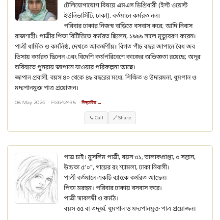
টেলিযোগাযোগ বিষয়ে এমএস ডিগ্রিধারী (ইস্ট ওয়েস্ট
ইউনিভার্সিটি, ঢাকা), বর্তমানে কর্মরত নন।
পরিবার ঢাকার নিজস্ব বাড়িতে বসবাস করে; আদি নিবাস
রাজশাহী। পাত্রীর পিতা বিটিভিতে কর্মরত ছিলেন, ১৯৯৯ সালে মৃত্যুবরণ করেন।
পাত্রী ধার্মিক ও কর্মনিষ্ঠ, দেখতে আকর্ষণীয়। বিগত পাঁচ বছর জাপানে বৈধ জব
ভিসায় কর্মরত ছিলেন এবং বিদেশি কর্মপরিবেশে কাজের অভিজ্ঞতা রয়েছে; অদূর
ভবিষ্যতে পুনরায় জাপানে যাওয়ার পরিকল্পনা আছে।
জাপান প্রবাসী, বয়স ৪০ থেকে ৪৯ বছরের মধ্যে, শিক্ষিত ও উদারমনা, ধূমপান ও
মদ্যপানমুক্ত পাত্র প্রয়োজন।
08 May 2026 ·
FG642435
·
বিস্তারিত →
📞 Call
🔗 Share
পাত্র চাই। মুসলিম পাত্রী, বয়স ৩১, তালাকপ্রাপ্তা, ৩ সন্তান,
উচ্চতা ৫'০", গায়ের রং শ্যামলা, ঢাকা নিবাসী।
পাত্রী বর্তমানে একটি ব্যাংকে কর্মরত আছেন।
পিতা মরহুম। পরিবার ঢাকায় বসবাস করে।
পাত্রী স্বাবলম্বী ও কর্মঠ।
বয়স ৩৫ বা তদূর্ধ্ব, ধূমপান ও মদ্যপানমুক্ত পাত্র প্রয়োজন।