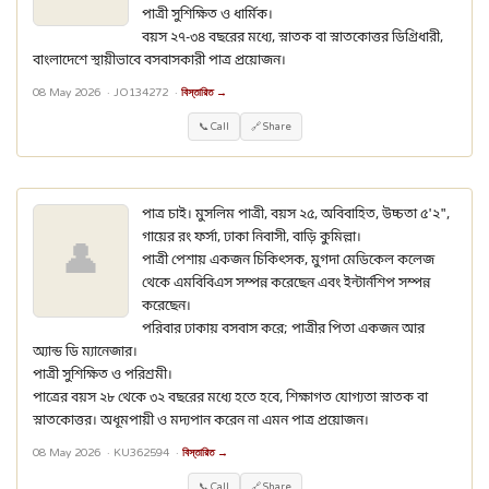
পাত্রী সুশিক্ষিত ও ধার্মিক।
বয়স ২৭-৩৪ বছরের মধ্যে, স্নাতক বা স্নাতকোত্তর ডিগ্রিধারী,
বাংলাদেশে স্থায়ীভাবে বসবাসকারী পাত্র প্রয়োজন।
08 May 2026 ·
JO134272
·
বিস্তারিত →
📞 Call
🔗 Share
পাত্র চাই। মুসলিম পাত্রী, বয়স ২৫, অবিবাহিত, উচ্চতা ৫'২",
গায়ের রং ফর্সা, ঢাকা নিবাসী, বাড়ি কুমিল্লা।
👤
পাত্রী পেশায় একজন চিকিৎসক, মুগদা মেডিকেল কলেজ
থেকে এমবিবিএস সম্পন্ন করেছেন এবং ইন্টার্নশিপ সম্পন্ন
করেছেন।
পরিবার ঢাকায় বসবাস করে; পাত্রীর পিতা একজন আর
অ্যান্ড ডি ম্যানেজার।
পাত্রী সুশিক্ষিত ও পরিশ্রমী।
পাত্রের বয়স ২৮ থেকে ৩২ বছরের মধ্যে হতে হবে, শিক্ষাগত যোগ্যতা স্নাতক বা
স্নাতকোত্তর। অধূমপায়ী ও মদ্যপান করেন না এমন পাত্র প্রয়োজন।
08 May 2026 ·
KU362594
·
বিস্তারিত →
📞 Call
🔗 Share