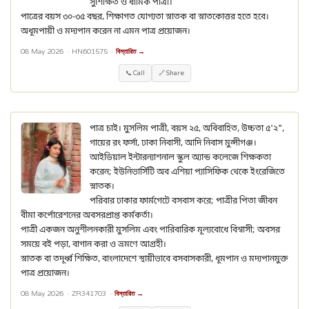
সুশিক্ষিত ও ধার্মিক পাত্রী।
পাত্রের বয়স ৩০-৩৫ বছর, শিক্ষাগত যোগ্যতা স্নাতক বা স্নাতকোত্তর হতে হবে।
অধূমপায়ী ও মদ্যপান করেন না এমন পাত্র প্রয়োজন।
08 May 2026 ·
HN601575
·
বিস্তারিত →
📞 Call
🔗 Share
পাত্র চাই। মুসলিম পাত্রী, বয়স ২৫, অবিবাহিত, উচ্চতা ৫'২",
গায়ের রং ফর্সা, ঢাকা নিবাসী, আদি নিবাস মুন্সীগঞ্জ।
আইডিয়াল ইন্টারন্যাশনাল স্কুল অ্যান্ড কলেজে শিক্ষকতা
করেন; ইউনিভার্সিটি অব এশিয়া প্যাসিফিক থেকে ইংরেজিতে
স্নাতক।
পরিবার ঢাকার ফার্মগেটে বসবাস করে; পাত্রীর পিতা জীবন
বীমা কর্পোরেশনের অবসরপ্রাপ্ত কর্মকর্তা।
পাত্রী একজন অনুশীলনকারী মুসলিম এবং পারিবারিক মূল্যবোধে বিশ্বাসী; অবসর
সময়ে বই পড়া, বাগান করা ও ভ্রমণে আগ্রহী।
স্নাতক বা তদূর্ধ্ব শিক্ষিত, বাংলাদেশে স্থায়ীভাবে বসবাসকারী, ধূমপান ও মদ্যপানমুক্ত
পাত্র প্রয়োজন।
08 May 2026 ·
ZR341703
·
বিস্তারিত →