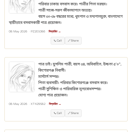
পরিবার ঢাকায় বসবাস করে। পাত্রীর পিতা মরহুম।
পাত্রী সহজ-সরল জীবনযাপনে অভ্যস্ত।
বয়স ৩০-৩৮ বছরের মধ্যে, ধূমপান ও মদ্যপানমুক্ত, বাংলাদেশে
স্থায়ীভাবে বসবাসকারী পাত্র প্রয়োজন।
08 May 2026 ·
PZ201086
·
বিস্তারিত →
📞 Call
🔗 Share
পাত্র চাই। মুসলিম পাত্রী, বয়স ৩৪, অবিবাহিত, উচ্চতা ৫'০",
কিশোরগঞ্জ নিবাসী।
মাস্টার্স সম্পন্ন।
পিতা ব্যবসায়ী। পরিবার কিশোরগঞ্জে বসবাস করে।
পাত্রী সুশিক্ষিত ও পারিবারিক মূল্যবোধসম্পন্ন।
যোগ্য পাত্র প্রয়োজন।
08 May 2026 ·
XT429582
·
বিস্তারিত →
📞 Call
🔗 Share