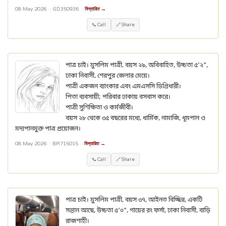
08 May 2026 ·
GD350936
·
বিস্তারিত →
📞 Call
🔗 Share
পাত্র চাই। মুসলিম পাত্রী, বয়স ২৯, অবিবাহিত, উচ্চতা ৫'২",
ঢাকা নিবাসী, শেরপুর জেলার মেয়ে।
পাত্রী একজন ব্যাংকার এবং এমএসসি ডিগ্রিধারী।
পিতা ব্যবসায়ী; পরিবার ঢাকায় বসবাস করে।
পাত্রী সুশিক্ষিতা ও কর্মজীবী।
বয়স ২৮ থেকে ৩৫ বছরের মধ্যে, ধার্মিক, নামাজি, ধূমপান ও
মদ্যপানমুক্ত পাত্র প্রয়োজন।
08 May 2026 ·
BR715015
·
বিস্তারিত →
📞 Call
🔗 Share
পাত্র চাই। মুসলিম পাত্রী, বয়স ৩৭, আইনত বিচ্ছিন্ন, একটি
সন্তান আছে, উচ্চতা ৫'০", গায়ের রং ফর্সা, ঢাকা নিবাসী, বাড়ি
রাজশাহী।