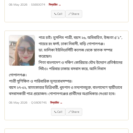
08 May 2026 ·
SS693074
·
বিস্তারিত →
📞 Call
🔗 Share
পাত্র চাই। মুসলিম পাত্রী, বয়স ২৬, অবিবাহিত, উচ্চতা ৫'১",
গায়ের রং ফর্সা, ঢাকা নিবাসী, বাড়ি গোপালগঞ্জ।
ডা. মালিকা ইউনিভার্সিটি কলেজ থেকে স্নাতক সম্পন্ন
করেছেন।
পিতা বাংলাদেশ ও দক্ষিণ কোরিয়ার যৌথ উদ্যোগ প্রতিষ্ঠানের
সিইও। পরিবার ঢাকায় বসবাস করে, আদি নিবাস
গোপালগঞ্জ।
পাত্রী সুশিক্ষিত ও পারিবারিক মূল্যবোধসম্পন্ন।
বয়স ২৭-৩২, স্নাতকোত্তর ডিগ্রিধারী, ধূমপান ও মদ্যপানমুক্ত, বাংলাদেশে স্থায়ীভাবে
বসবাসকারী পাত্র প্রয়োজন। গোপালগঞ্জের প্রার্থীদের অগ্রাধিকার দেওয়া হবে।
08 May 2026 ·
QG609745
·
বিস্তারিত →
📞 Call
🔗 Share