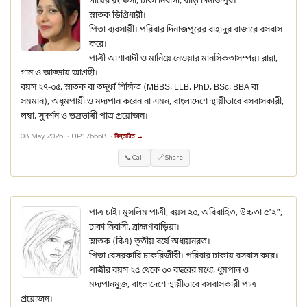
গায়ের রং ফর্সা, ঢাকা নিবাসী, বাড়ি দিনাজপুর।
স্নাতক ডিগ্রিধারী।
পিতা ব্যবসায়ী। পরিবার দিনাজপুরের বাহাদুর বাজারে বসবাস
করে।
পাত্রী আশাবাদী ও মানিয়ে নেওয়ার মানসিকতাসম্পন্ন। রান্না,
গান ও আড্ডায় আগ্রহী।
বয়স ২৭-৩৫, স্নাতক বা তদূর্ধ্ব শিক্ষিত (MBBS, LLB, PhD, BSc, BBA বা
সমমান), অধূমপায়ী ও মদ্যপান করেন না এমন, বাংলাদেশে স্থায়ীভাবে বসবাসকারী,
লম্বা, সুদর্শন ও ভদ্রভাষী পাত্র প্রয়োজন।
08 May 2026 ·
UP176668
·
বিস্তারিত →
📞 Call
🔗 Share
পাত্র চাই। মুসলিম পাত্রী, বয়স ২৩, অবিবাহিত, উচ্চতা ৫'২",
ঢাকা নিবাসী, ব্রাহ্মণবাড়িয়া।
স্নাতক (বিএ) তৃতীয় বর্ষে অধ্যয়নরত।
পিতা বেসরকারি চাকরিজীবী। পরিবার ঢাকায় বসবাস করে।
পাত্রীর বয়স ২৫ থেকে ৩০ বছরের মধ্যে, ধূমপান ও
মদ্যপানমুক্ত, বাংলাদেশে স্থায়ীভাবে বসবাসকারী পাত্র
প্রয়োজন।