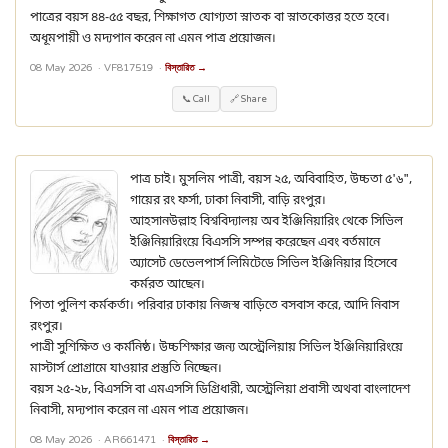
পাত্রের বয়স ৪৪-৫৫ বছর, শিক্ষাগত যোগ্যতা স্নাতক বা স্নাতকোত্তর হতে হবে।
অধূমপায়ী ও মদ্যপান করেন না এমন পাত্র প্রয়োজন।
08 May 2026 ·
VF817519
·
বিস্তারিত →
📞 Call
🔗 Share
পাত্র চাই। মুসলিম পাত্রী, বয়স ২৫, অবিবাহিত, উচ্চতা ৫'৬",
গায়ের রং ফর্সা, ঢাকা নিবাসী, বাড়ি রংপুর।
আহসানউল্লাহ বিশ্ববিদ্যালয় অব ইঞ্জিনিয়ারিং থেকে সিভিল
ইঞ্জিনিয়ারিংয়ে বিএসসি সম্পন্ন করেছেন এবং বর্তমানে
অ্যাসেট ডেভেলপার্স লিমিটেডে সিভিল ইঞ্জিনিয়ার হিসেবে
কর্মরত আছেন।
পিতা পুলিশ কর্মকর্তা। পরিবার ঢাকায় নিজস্ব বাড়িতে বসবাস করে, আদি নিবাস
রংপুর।
পাত্রী সুশিক্ষিত ও কর্মনিষ্ঠ। উচ্চশিক্ষার জন্য অস্ট্রেলিয়ায় সিভিল ইঞ্জিনিয়ারিংয়ে
মাস্টার্স প্রোগ্রামে যাওয়ার প্রস্তুতি নিচ্ছেন।
বয়স ২৫-২৮, বিএসসি বা এমএসসি ডিগ্রিধারী, অস্ট্রেলিয়া প্রবাসী অথবা বাংলাদেশ
নিবাসী, মদ্যপান করেন না এমন পাত্র প্রয়োজন।
08 May 2026 ·
AR661471
·
বিস্তারিত →