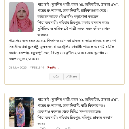
পাত্র চাই। মুসলিম পাত্রী, বয়স ২৪, অবিবাহিত, উচ্চতা ৫'০",
গায়ের রং শ্যামলা, ঢাকা নিবাসী, মানিকগঞ্জের মেয়ে।
বর্তমানে স্নাতক (বিএসসি) পড়াশোনা করছেন।
পিতা ব্যবসায়ী। পরিবার মিরপুর, ঢাকায় বসবাস করে।
সুশিক্ষিত ও ধার্মিক এই পাত্রী সহজ-সরল জীবনযাপনে
অভ্যস্ত।
পাত্র প্রয়োজন বয়স ২৬-৩২, শিক্ষাগত যোগ্যতা স্নাতক বা স্নাতকোত্তর, বাংলাদেশ
নিবাসী অথবা যুক্তরাষ্ট্র, যুক্তরাজ্য বা অস্ট্রেলিয়া প্রবাসী। পাত্রকে অবশ্যই ধার্মিক
মনোভাবসম্পন্ন, বন্ধুত্বপূর্ণ, ভদ্র, বিশ্বস্ত ও যত্নশীল হতে হবে এবং ধূমপান ও
মদ্যপানমুক্ত হতে হবে।
08 May 2026 ·
YF581344
·
বিস্তারিত →
📞 Call
🔗 Share
পাত্র চাই। মুসলিম পাত্রী, বয়স ২৯, অবিবাহিত, উচ্চতা ৫'৫",
গায়ের রং শ্যামলা, ঢাকা নিবাসী, বাড়ি কিশোরগঞ্জ।
তেজগাঁও কলেজ থেকে বিবিএ সম্পন্ন করেছেন।
পিতা ব্যবসায়ী। পরিবার মিরপুর, মনিপুর, ঢাকায় বসবাস
করে।