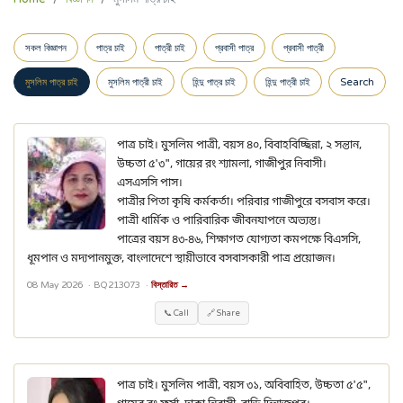
সকল বিজ্ঞাপন
পাত্র চাই
পাত্রী চাই
প্রবাসী পাত্র
প্রবাসী পাত্রী
মুসলিম পাত্র চাই
মুসলিম পাত্রী চাই
হিন্দু পাত্র চাই
হিন্দু পাত্রী চাই
Search
পাত্র চাই। মুসলিম পাত্রী, বয়স ৪০, বিবাহবিচ্ছিন্না, ২ সন্তান,
উচ্চতা ৫'৩", গায়ের রং শ্যামলা, গাজীপুর নিবাসী।
এসএসসি পাস।
পাত্রীর পিতা কৃষি কর্মকর্তা। পরিবার গাজীপুরে বসবাস করে।
পাত্রী ধার্মিক ও পারিবারিক জীবনযাপনে অভ্যস্ত।
পাত্রের বয়স ৪৩-৪৬, শিক্ষাগত যোগ্যতা কমপক্ষে বিএসসি,
ধূমপান ও মদ্যপানমুক্ত, বাংলাদেশে স্থায়ীভাবে বসবাসকারী পাত্র প্রয়োজন।
08 May 2026 ·
BQ213073
·
বিস্তারিত →
📞 Call
🔗 Share
পাত্র চাই। মুসলিম পাত্রী, বয়স ৩১, অবিবাহিত, উচ্চতা ৫'৫",