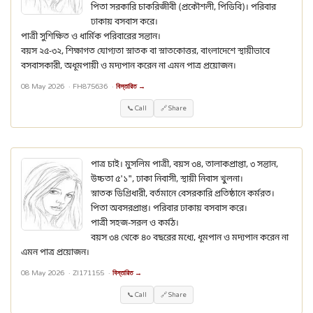
পিতা সরকারি চাকরিজীবী (প্রকৌশলী, পিডিবি)। পরিবার
ঢাকায় বসবাস করে।
পাত্রী সুশিক্ষিত ও ধার্মিক পরিবারের সন্তান।
বয়স ২৫-৩২, শিক্ষাগত যোগ্যতা স্নাতক বা স্নাতকোত্তর, বাংলাদেশে স্থায়ীভাবে
বসবাসকারী, অধূমপায়ী ও মদ্যপান করেন না এমন পাত্র প্রয়োজন।
08 May 2026 ·
FH875636
·
বিস্তারিত →
📞 Call
🔗 Share
পাত্র চাই। মুসলিম পাত্রী, বয়স ৩৪, তালাকপ্রাপ্তা, ৩ সন্তান,
উচ্চতা ৫'১", ঢাকা নিবাসী, স্থায়ী নিবাস খুলনা।
স্নাতক ডিগ্রিধারী, বর্তমানে বেসরকারি প্রতিষ্ঠানে কর্মরত।
পিতা অবসরপ্রাপ্ত। পরিবার ঢাকায় বসবাস করে।
পাত্রী সহজ-সরল ও কর্মঠ।
বয়স ৩৪ থেকে ৪০ বছরের মধ্যে, ধূমপান ও মদ্যপান করেন না
এমন পাত্র প্রয়োজন।
08 May 2026 ·
ZI171155
·
বিস্তারিত →
📞 Call
🔗 Share