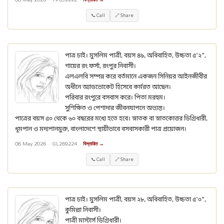
08 May 2026 ·
YP639992
·
বিস্তারিত →
📞 Call
🔗 Share
পাত্র চাই। মুসলিম পাত্রী, বয়স ৪৯, অবিবাহিত, উচ্চতা ৫'২",
গায়ের রং ফর্সা, রংপুর নিবাসী।
এলএলবি সম্পন্ন করে বর্তমানে একজন সিনিয়র আইনজীবীর
অধীনে অ্যাডভোকেট হিসেবে কর্মরত আছেন।
পরিবার রংপুরে বসবাস করে। পিতা মরহুম।
সুশিক্ষিত ও পেশাদার জীবনযাপনে অভ্যস্ত।
পাত্রের বয়স ৫০ থেকে ৬০ বছরের মধ্যে হতে হবে। স্নাতক বা স্নাতকোত্তর ডিগ্রিধারী,
ধূমপান ও মদ্যপানমুক্ত, বাংলাদেশে স্থায়ীভাবে বসবাসকারী পাত্র প্রয়োজন।
08 May 2026 ·
GL269224
·
বিস্তারিত →
📞 Call
🔗 Share
পাত্র চাই। মুসলিম পাত্রী, বয়স ২৮, অবিবাহিত, উচ্চতা ৫'০",
কুমিল্লা নিবাসী।
পাত্রী মাস্টার্স ডিগ্রিধারী।