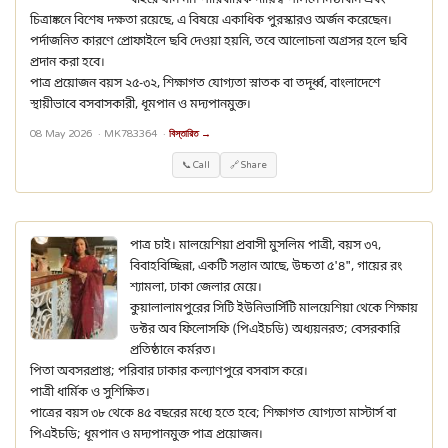
বাইরে যান না। পারিবারিক দায়িত্ব পালনে নিষ্ঠাবান এবং
চিত্রাঙ্কনে বিশেষ দক্ষতা রয়েছে, এ বিষয়ে একাধিক পুরস্কারও অর্জন করেছেন।
পর্দাজনিত কারণে প্রোফাইলে ছবি দেওয়া হয়নি, তবে আলোচনা অগ্রসর হলে ছবি
প্রদান করা হবে।
পাত্র প্রয়োজন বয়স ২৫-৩২, শিক্ষাগত যোগ্যতা স্নাতক বা তদূর্ধ্ব, বাংলাদেশে
স্থায়ীভাবে বসবাসকারী, ধূমপান ও মদ্যপানমুক্ত।
08 May 2026 ·
MK783364
·
বিস্তারিত →
📞 Call
🔗 Share
পাত্র চাই। মালয়েশিয়া প্রবাসী মুসলিম পাত্রী, বয়স ৩৭,
বিবাহবিচ্ছিন্না, একটি সন্তান আছে, উচ্চতা ৫'৪", গায়ের রং
শ্যামলা, ঢাকা জেলার মেয়ে।
কুয়ালালামপুরের সিটি ইউনিভার্সিটি মালয়েশিয়া থেকে শিক্ষায়
ডক্টর অব ফিলোসফি (পিএইচডি) অধ্যয়নরত; বেসরকারি
প্রতিষ্ঠানে কর্মরত।
পিতা অবসরপ্রাপ্ত; পরিবার ঢাকার কল্যাণপুরে বসবাস করে।
পাত্রী ধার্মিক ও সুশিক্ষিত।
পাত্রের বয়স ৩৮ থেকে ৪৫ বছরের মধ্যে হতে হবে; শিক্ষাগত যোগ্যতা মাস্টার্স বা
পিএইচডি; ধূমপান ও মদ্যপানমুক্ত পাত্র প্রয়োজন।