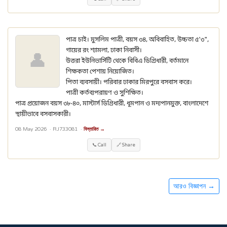
পাত্র চাই। মুসলিম পাত্রী, বয়স ৩৪, অবিবাহিত, উচ্চতা ৫'৩",
গায়ের রং শ্যামলা, ঢাকা নিবাসী।
👤
উত্তরা ইউনিভার্সিটি থেকে বিবিএ ডিগ্রিধারী, বর্তমানে
শিক্ষকতা পেশায় নিয়োজিত।
পিতা ব্যবসায়ী। পরিবার ঢাকার মিরপুরে বসবাস করে।
পাত্রী কর্তব্যপরায়ণ ও সুশিক্ষিত।
পাত্র প্রয়োজন বয়স ৩৮-৪০, মাস্টার্স ডিগ্রিধারী, ধূমপান ও মদ্যপানমুক্ত, বাংলাদেশে
স্থায়ীভাবে বসবাসকারী।
08 May 2026 ·
RJ733081
·
বিস্তারিত →
📞 Call
🔗 Share
আরও বিজ্ঞাপন →