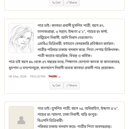
📞 Call
🔗 Share
পাত্র চাই। কানাডা প্রবাসী মুসলিম পাত্রী, বয়স ৪৭,
তালাকপ্রাপ্তা, ৩ সন্তান, উচ্চতা ৫'২", গায়ের রং ফর্সা,
মন্ট্রিয়েল নিবাসী, আদি নিবাস নেত্রকোণা।
এমবিএ ডিগ্রিধারী, বর্তমানে বেসরকারি প্রতিষ্ঠানে কর্মরত।
পাত্রীর পরিবার ঢাকায় বসবাস করে; পিতা পেশায় চিকিৎসক।
পাত্রী স্বভাবে আন্তরিক, বিশ্বস্ত ও ধার্মিক।
পাত্র চাই বয়স ৪৯ থেকে ৫৭ বছরের মধ্যে, শিক্ষাগত যোগ্যতা স্নাতক বা স্নাতকোত্তর,
ধূমপান ও মদ্যপানমুক্ত, বাংলাদেশ নিবাসী অথবা কানাডা প্রবাসী পাত্র প্রয়োজন।
08 May 2026 ·
PM125796
·
বিস্তারিত →
📞 Call
🔗 Share
পাত্র চাই। মুসলিম পাত্রী, বয়স ২৫, অবিবাহিত, উচ্চতা ৫'৬",
গায়ের রং শ্যামলা, ঢাকা নিবাসী, বাড়ি রংপুর।
👤
বিএসসি ডিগ্রিধারী।
পরিবার ঢাকায় বসবাস করে। পাত্রীর পিতা অবসরপ্রাপ্ত।