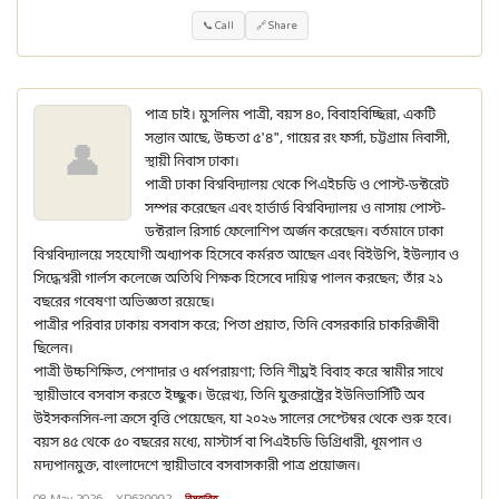
📞 Call
🔗 Share
পাত্র চাই। মুসলিম পাত্রী, বয়স ৪০, বিবাহবিচ্ছিন্না, একটি
সন্তান আছে, উচ্চতা ৫'৪", গায়ের রং ফর্সা, চট্টগ্রাম নিবাসী,
👤
স্থায়ী নিবাস ঢাকা।
পাত্রী ঢাকা বিশ্ববিদ্যালয় থেকে পিএইচডি ও পোস্ট-ডক্টরেট
সম্পন্ন করেছেন এবং হার্ভার্ড বিশ্ববিদ্যালয় ও নাসায় পোস্ট-
ডক্টরাল রিসার্চ ফেলোশিপ অর্জন করেছেন। বর্তমানে ঢাকা
বিশ্ববিদ্যালয়ে সহযোগী অধ্যাপক হিসেবে কর্মরত আছেন এবং বিইউপি, ইউল্যাব ও
সিদ্ধেশ্বরী গার্লস কলেজে অতিথি শিক্ষক হিসেবে দায়িত্ব পালন করছেন; তাঁর ২১
বছরের গবেষণা অভিজ্ঞতা রয়েছে।
পাত্রীর পরিবার ঢাকায় বসবাস করে; পিতা প্রয়াত, তিনি বেসরকারি চাকরিজীবী
ছিলেন।
পাত্রী উচ্চশিক্ষিত, পেশাদার ও ধর্মপরায়ণা; তিনি শীঘ্রই বিবাহ করে স্বামীর সাথে
স্থায়ীভাবে বসবাস করতে ইচ্ছুক। উল্লেখ্য, তিনি যুক্তরাষ্ট্রের ইউনিভার্সিটি অব
উইসকনসিন-লা ক্রসে বৃত্তি পেয়েছেন, যা ২০২৬ সালের সেপ্টেম্বর থেকে শুরু হবে।
বয়স ৪৫ থেকে ৫০ বছরের মধ্যে, মাস্টার্স বা পিএইচডি ডিগ্রিধারী, ধূমপান ও
মদ্যপানমুক্ত, বাংলাদেশে স্থায়ীভাবে বসবাসকারী পাত্র প্রয়োজন।