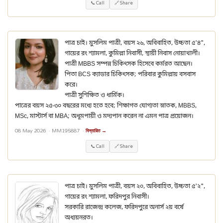
📞 Call
🔗 Share
পাত্র চাই। মুসলিম পাত্রী, বয়স ২৬, অবিবাহিত, উচ্চতা ৫'৪",
গায়ের রং শ্যামলা, কুমিল্লা নিবাসী, স্থায়ী নিবাস নোয়াখালী।
পাত্রী MBBS সম্পন্ন চিকিৎসক হিসেবে কর্মরত আছেন।
পিতা BCS ক্যাডার চিকিৎসক; পরিবার কুমিল্লায় বসবাস
করে।
পাত্রী সুশিক্ষিত ও ধার্মিক।
পাত্রের বয়স ২৫-৩০ বছরের মধ্যে হতে হবে; শিক্ষাগত যোগ্যতা স্নাতক, MBBS,
MSc, মাস্টার্স বা MBA; অধূমপায়ী ও মদ্যপান করেন না এমন পাত্র প্রয়োজন।
08 May 2026 ·
MM195887
·
বিস্তারিত →
📞 Call
🔗 Share
পাত্র চাই। মুসলিম পাত্রী, বয়স ২০, অবিবাহিত, উচ্চতা ৫'২",
গায়ের রং শ্যামলা, ফরিদপুর নিবাসী।
সরকারি রাজেন্দ্র কলেজ, ফরিদপুরে অনার্স ২য় বর্ষে
অধ্যয়নরত।