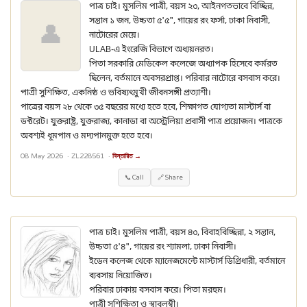
পাত্র চাই। মুসলিম পাত্রী, বয়স ২৩, আইনগতভাবে বিচ্ছিন্ন,
সন্তান ১ জন, উচ্চতা ৫'৫", গায়ের রং ফর্সা, ঢাকা নিবাসী,
👤
নাটোরের মেয়ে।
ULAB-এ ইংরেজি বিভাগে অধ্যয়নরত।
পিতা সরকারি মেডিকেল কলেজে অধ্যাপক হিসেবে কর্মরত
ছিলেন, বর্তমানে অবসরপ্রাপ্ত। পরিবার নাটোরে বসবাস করে।
পাত্রী সুশিক্ষিত, একনিষ্ঠ ও ভবিষ্যৎমুখী জীবনসঙ্গী প্রত্যাশী।
পাত্রের বয়স ২৮ থেকে ৩৫ বছরের মধ্যে হতে হবে, শিক্ষাগত যোগ্যতা মাস্টার্স বা
ডক্টরেট। যুক্তরাষ্ট্র, যুক্তরাজ্য, কানাডা বা অস্ট্রেলিয়া প্রবাসী পাত্র প্রয়োজন। পাত্রকে
অবশ্যই ধূমপান ও মদ্যপানমুক্ত হতে হবে।
08 May 2026 ·
ZL228561
·
বিস্তারিত →
📞 Call
🔗 Share
পাত্র চাই। মুসলিম পাত্রী, বয়স ৪৩, বিবাহবিচ্ছিন্না, ২ সন্তান,
উচ্চতা ৫'৪", গায়ের রং শ্যামলা, ঢাকা নিবাসী।
ইডেন কলেজ থেকে ম্যানেজমেন্টে মাস্টার্স ডিগ্রিধারী, বর্তমানে
ব্যবসায় নিয়োজিত।
পরিবার ঢাকায় বসবাস করে। পিতা মরহুম।
পাত্রী সুশিক্ষিতা ও স্বাবলম্বী।