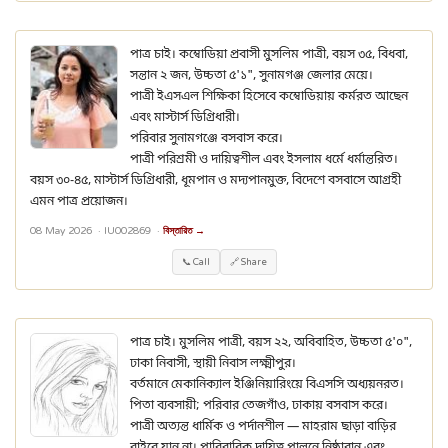
পাত্র চাই। কম্বোডিয়া প্রবাসী মুসলিম পাত্রী, বয়স ৩৫, বিধবা,
সন্তান ২ জন, উচ্চতা ৫'১", সুনামগঞ্জ জেলার মেয়ে।
পাত্রী ইএসএল শিক্ষিকা হিসেবে কম্বোডিয়ায় কর্মরত আছেন
এবং মাস্টার্স ডিগ্রিধারী।
পরিবার সুনামগঞ্জে বসবাস করে।
পাত্রী পরিশ্রমী ও দায়িত্বশীল এবং ইসলাম ধর্মে ধর্মান্তরিত।
বয়স ৩০-৪৫, মাস্টার্স ডিগ্রিধারী, ধূমপান ও মদ্যপানমুক্ত, বিদেশে বসবাসে আগ্রহী
এমন পাত্র প্রয়োজন।
08 May 2026 ·
IU002869
·
বিস্তারিত →
📞 Call
🔗 Share
পাত্র চাই। মুসলিম পাত্রী, বয়স ২২, অবিবাহিত, উচ্চতা ৫'০",
ঢাকা নিবাসী, স্থায়ী নিবাস লক্ষ্মীপুর।
বর্তমানে মেকানিক্যাল ইঞ্জিনিয়ারিংয়ে বিএসসি অধ্যয়নরত।
পিতা ব্যবসায়ী; পরিবার তেজগাঁও, ঢাকায় বসবাস করে।
পাত্রী অত্যন্ত ধার্মিক ও পর্দানশীল — মাহরাম ছাড়া বাড়ির