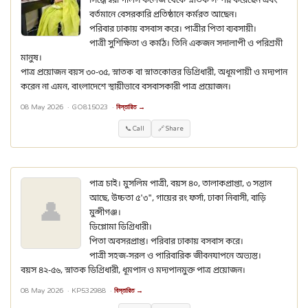
সিদ্ধেশ্বরী গার্লস কলেজ থেকে স্নাতক সম্পন্ন করেছেন এবং
বর্তমানে বেসরকারি প্রতিষ্ঠানে কর্মরত আছেন।
পরিবার ঢাকায় বসবাস করে। পাত্রীর পিতা ব্যবসায়ী।
পাত্রী সুশিক্ষিতা ও কর্মঠ। তিনি একজন সদালাপী ও পরিশ্রমী
মানুষ।
পাত্র প্রয়োজন বয়স ৩০-৩৫, স্নাতক বা স্নাতকোত্তর ডিগ্রিধারী, অধূমপায়ী ও মদ্যপান
করেন না এমন, বাংলাদেশে স্থায়ীভাবে বসবাসকারী পাত্র প্রয়োজন।
08 May 2026 ·
GO815023
·
বিস্তারিত →
📞 Call
🔗 Share
পাত্র চাই। মুসলিম পাত্রী, বয়স ৪০, তালাকপ্রাপ্তা, ৩ সন্তান
আছে, উচ্চতা ৫'৩", গায়ের রং ফর্সা, ঢাকা নিবাসী, বাড়ি
👤
মুন্সীগঞ্জ।
ডিপ্লোমা ডিগ্রিধারী।
পিতা অবসরপ্রাপ্ত। পরিবার ঢাকায় বসবাস করে।
পাত্রী সহজ-সরল ও পারিবারিক জীবনযাপনে অভ্যস্ত।
বয়স ৪২-৫৬, স্নাতক ডিগ্রিধারী, ধূমপান ও মদ্যপানমুক্ত পাত্র প্রয়োজন।
08 May 2026 ·
KP532988
·
বিস্তারিত →